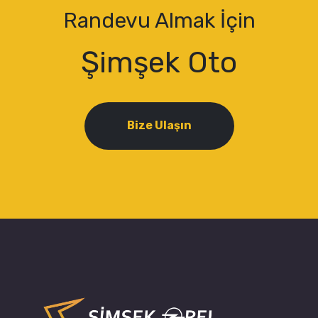
Randevu Almak İçin
Şimşek Oto
Bize Ulaşın