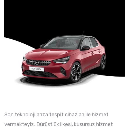
Son teknoloji arıza tespit cihazları ile hizmet
vermekteyiz. Dürüstlük ilkesi, kusursuz hizmet